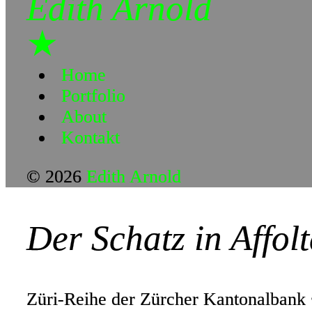
Edith Arnold
★
Home
Portfolio
About
Kontakt
© 2026
Edith Arnold
Der Schatz in Affol
Züri-Reihe der Zürcher Kantonalbank 