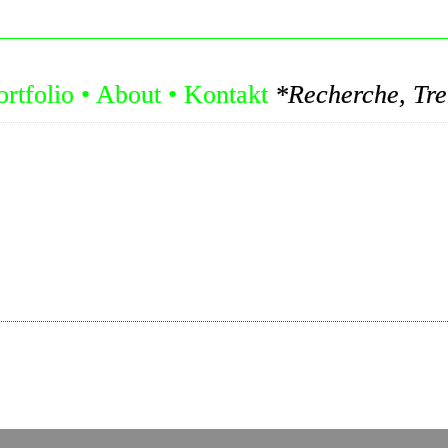
ortfolio
•
About
•
Kontakt
*Recherche, Trends, Konzepte: Let's Ed