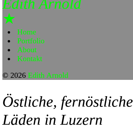
Edith Arnold
★
Home
Portfolio
About
Kontakt
© 2026
Edith Arnold
Östliche, fernöstlich
Läden in Luzern