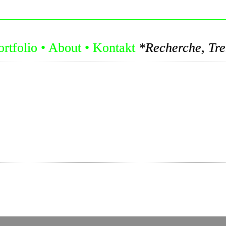
ortfolio
•
About
•
Kontakt
*Recherche, Trends, Konzepte: Let's Ed