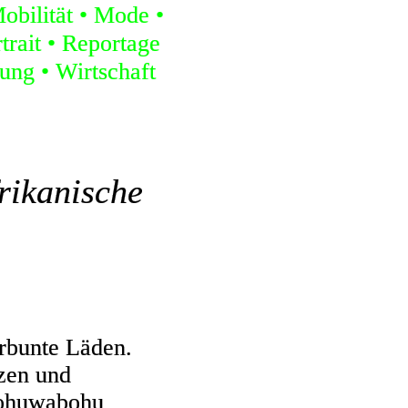
obilität
Mode
trait
Reportage
ung
Wirtschaft
frikanische
rbunte Läden.
zen und
 Tohuwabohu