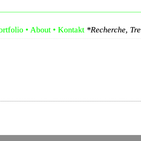
ortfolio
•
About
•
Kontakt
*Recherche, Trends, Konzepte: Let's Ed