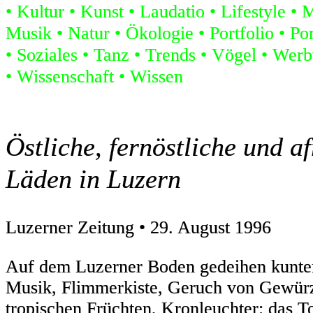
Kultur
Kunst
Laudatio
Lifestyle
M
Musik
Natur
Ökologie
Portfolio
Por
Soziales
Tanz
Trends
Vögel
Werb
Wissenschaft
Wissen
Östliche, fernöstliche und a
Läden in Luzern
Luzerner Zeitung • 29. August 1996
Auf dem Luzerner Boden gedeihen kunte
Musik, Flimmerkiste, Geruch von Gewür
tropischen Früchten, Kronleuchter: das