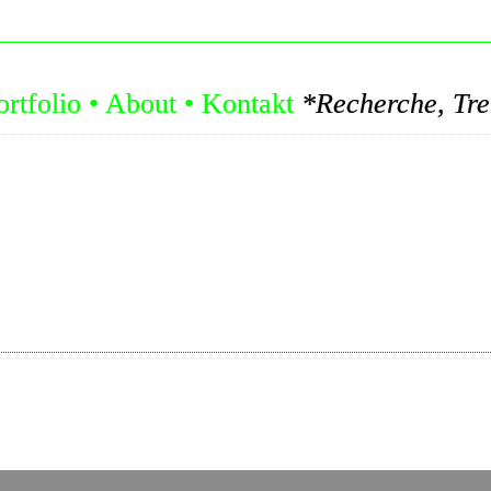
ortfolio
•
About
•
Kontakt
*Recherche, Trends, Konzepte: Let's Ed