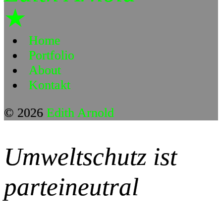
★
Home
Portfolio
About
Kontakt
© 2026
Edith Arnold
Umweltschutz ist
parteineutral