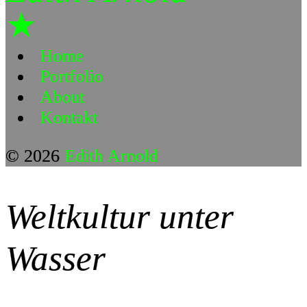
★
Home
Portfolio
About
Kontakt
© 2026
Edith Arnold
Weltkultur unter
Wasser