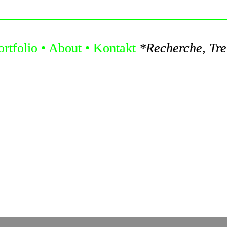
ortfolio
•
About
•
Kontakt
*Recherche, Trends, Konzepte: Let's Ed