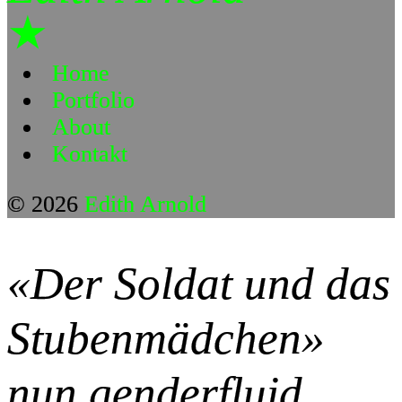
★
Home
Portfolio
About
Kontakt
© 2026
Edith Arnold
«Der Soldat und das
Stubenmädchen»
nun genderfluid