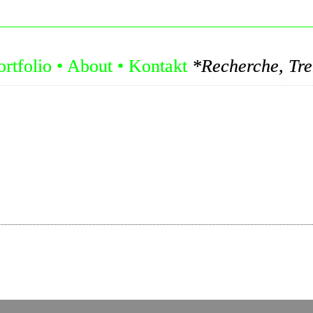
ortfolio
•
About
•
Kontakt
*Recherche, Trends, Konzepte: Let's Ed