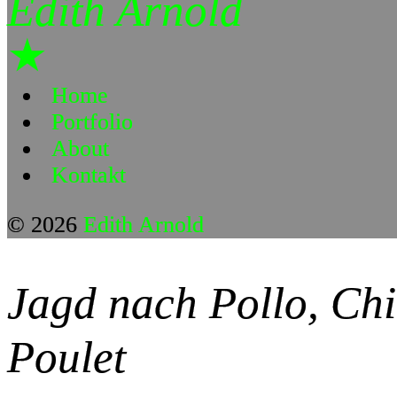
Edith Arnold
★
Home
Portfolio
About
Kontakt
© 2026
Edith Arnold
Jagd nach Pollo, Ch
Poulet