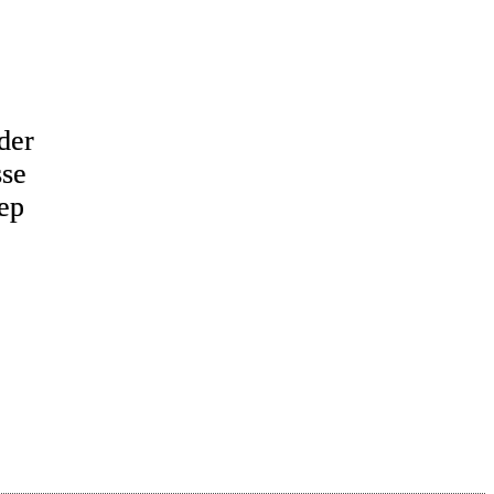
der
sse
ep