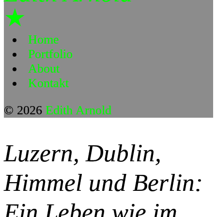
★
Home
Portfolio
About
Kontakt
© 2026
Edith Arnold
Luzern, Dublin,
Himmel und Berlin:
Ein Leben wie im